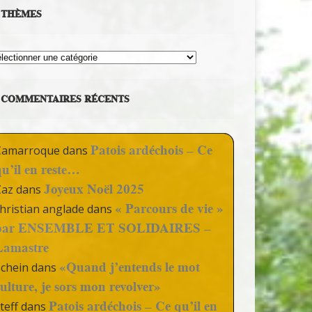
THÈMES
hèmes
COMMENTAIRES RÉCENTS
Patois ardéchois – Ce
Camarroque
dans
qu’il en reste…
Joyeux Noël 2025
Zaz
dans
« Parcours de vie »
hristian anglade
dans
par ENSEMBLE ET SOLIDAIRES –
Lamastre
«Quand j’entends le mot
Schein
dans
culture, je sors mon revolver»
Patois ardéchois – Ce qu’il en
teff
dans