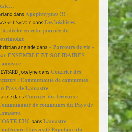
reste…
Apophtegmes !!!
Briand
dans
Les béalières
BASSET Sylvain
dans
d’Ardèche en cette journée du
patrimoine
« Parcours de vie »
hristian anglade
dans
par ENSEMBLE ET SOLIDAIRES –
Lamastre
Courrier des
PEYRARD Jocelyne
dans
lecteurs : Communauté de communes
du Pays de Lamastre
Courrier des lecteurs :
Carole
dans
Communauté de communes du Pays de
Lamastre
COSTE LUC
Lamastre –
dans
Conférence Université Populaire du