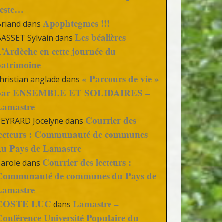
reste…
Apophtegmes !!!
Briand
dans
Les béalières
BASSET Sylvain
dans
d’Ardèche en cette journée du
patrimoine
« Parcours de vie »
hristian anglade
dans
par ENSEMBLE ET SOLIDAIRES –
Lamastre
Courrier des
PEYRARD Jocelyne
dans
lecteurs : Communauté de communes
du Pays de Lamastre
Courrier des lecteurs :
Carole
dans
Communauté de communes du Pays de
Lamastre
COSTE LUC
Lamastre –
dans
Conférence Université Populaire du