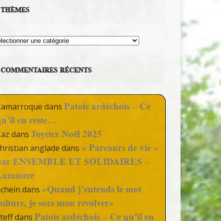
THÈMES
hèmes
COMMENTAIRES RÉCENTS
Patois ardéchois – Ce
Camarroque
dans
qu’il en reste…
Joyeux Noël 2025
Zaz
dans
« Parcours de vie »
hristian anglade
dans
par ENSEMBLE ET SOLIDAIRES –
Lamastre
«Quand j’entends le mot
Schein
dans
culture, je sors mon revolver»
Patois ardéchois – Ce qu’il en
teff
dans