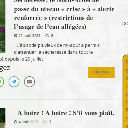
passe du niveau « crise » à « alerte
renforcée » (restrictions de
T
l’usage de l’eau allégées)
0
25 août 2022
L’épisode pluvieux de mi-août a permis
d’atténuer la sécheresse dans tout le
 depuis le 25 juillet
gez
LIRE PLUS
c
A boire ! A boire ! S’il vous plaît.
4
4 août 2022
s