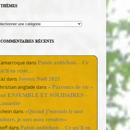
THÈMES
hèmes
COMMENTAIRES RÉCENTS
Patois ardéchois – Ce
Camarroque
dans
qu’il en reste…
Joyeux Noël 2025
Zaz
dans
« Parcours de vie »
hristian anglade
dans
par ENSEMBLE ET SOLIDAIRES –
Lamastre
«Quand j’entends le mot
Schein
dans
culture, je sors mon revolver»
Patois ardéchois – Ce qu’il en
teff
dans