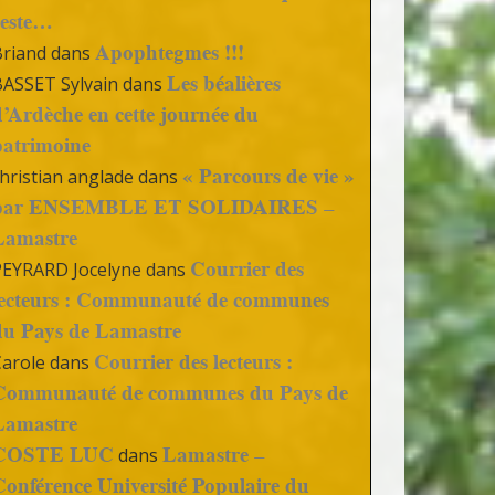
reste…
Apophtegmes !!!
Briand
dans
Les béalières
BASSET Sylvain
dans
d’Ardèche en cette journée du
patrimoine
« Parcours de vie »
hristian anglade
dans
par ENSEMBLE ET SOLIDAIRES –
Lamastre
Courrier des
PEYRARD Jocelyne
dans
lecteurs : Communauté de communes
du Pays de Lamastre
Courrier des lecteurs :
Carole
dans
Communauté de communes du Pays de
Lamastre
COSTE LUC
Lamastre –
dans
Conférence Université Populaire du