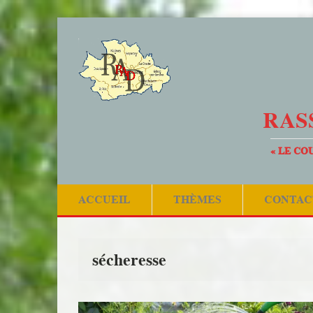
RAS
« LE CO
ACCUEIL
THÈMES
CONTAC
sécheresse