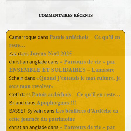
COMMENTAIRES RÉCENTS
Patois ardéchois – Ce qu’il en
Camarroque
dans
reste…
Joyeux Noël 2025
Zaz
dans
« Parcours de vie » par
christian anglade
dans
ENSEMBLE ET SOLIDAIRES – Lamastre
«Quand j’entends le mot culture, je
Schein
dans
sors mon revolver»
Patois ardéchois – Ce qu’il en reste…
steff
dans
Apophtegmes !!!
Briand
dans
Les béalières d’Ardèche en
BASSET Sylvain
dans
cette journée du patrimoine
« Parcours de vie » par
christian anglade
dans