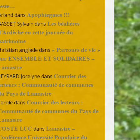
reste…
Apophtegmes !!!
Briand
dans
Les béalières
BASSET Sylvain
dans
d’Ardèche en cette journée du
patrimoine
« Parcours de vie »
hristian anglade
dans
par ENSEMBLE ET SOLIDAIRES –
Lamastre
Courrier des
PEYRARD Jocelyne
dans
lecteurs : Communauté de communes
du Pays de Lamastre
Courrier des lecteurs :
Carole
dans
Communauté de communes du Pays de
Lamastre
COSTE LUC
Lamastre –
dans
Conférence Université Populaire du