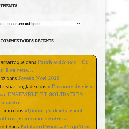
THÈMES
hèmes
COMMENTAIRES RÉCENTS
Patois ardéchois – Ce
Camarroque
dans
qu’il en reste…
Joyeux Noël 2025
Zaz
dans
« Parcours de vie »
hristian anglade
dans
par ENSEMBLE ET SOLIDAIRES –
Lamastre
«Quand j’entends le mot
Schein
dans
culture, je sors mon revolver»
Patois ardéchois – Ce qu’il en
teff
dans