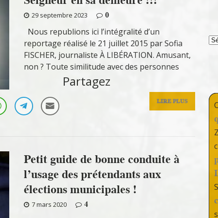
0
29 septembre 2023
Nous republions ici l’intégralité d’un
T
reportage réalisé le 21 juillet 2015 par Sofia
FISCHER, journaliste À LIBÉRATION. Amusant,
non ? Toute similitude avec des personnes
Partagez
LIRE PLUS
c
Petit guide de bonne conduite à
l’usage des prétendants aux
élections municipales !
4
7 mars 2020
s