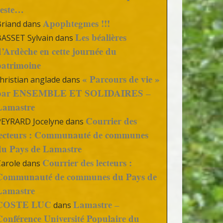
reste…
Apophtegmes !!!
Briand
dans
Les béalières
BASSET Sylvain
dans
d’Ardèche en cette journée du
patrimoine
« Parcours de vie »
hristian anglade
dans
par ENSEMBLE ET SOLIDAIRES –
Lamastre
Courrier des
PEYRARD Jocelyne
dans
lecteurs : Communauté de communes
du Pays de Lamastre
Courrier des lecteurs :
Carole
dans
Communauté de communes du Pays de
Lamastre
COSTE LUC
Lamastre –
dans
Conférence Université Populaire du