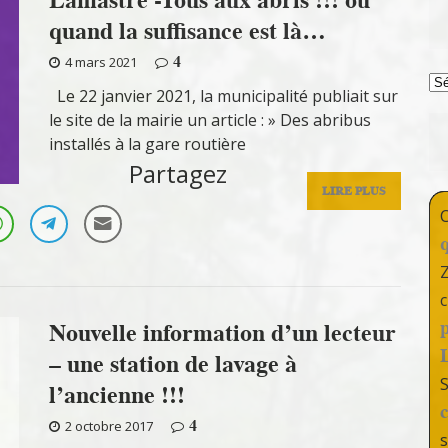
quand la suffisance est là…
4
4 mars 2021
T
Le 22 janvier 2021, la municipalité publiait sur
le site de la mairie un article : » Des abribus
installés à la gare routière
Partagez
LIRE PLUS
c
Nouvelle information d’un lecteur
– une station de lavage à
l’ancienne !!!
4
2 octobre 2017
s