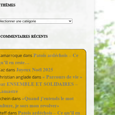
THÈMES
hèmes
COMMENTAIRES RÉCENTS
Patois ardéchois – Ce
Camarroque
dans
qu’il en reste…
Joyeux Noël 2025
Zaz
dans
« Parcours de vie »
hristian anglade
dans
par ENSEMBLE ET SOLIDAIRES –
Lamastre
«Quand j’entends le mot
Schein
dans
culture, je sors mon revolver»
Patois ardéchois – Ce qu’il en
teff
dans