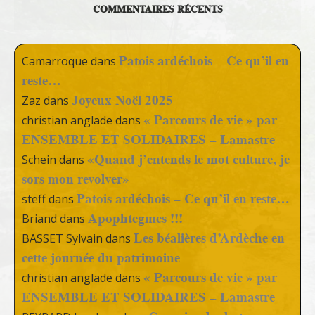
COMMENTAIRES RÉCENTS
Patois ardéchois – Ce qu’il en
Camarroque
dans
reste…
Joyeux Noël 2025
Zaz
dans
« Parcours de vie » par
christian anglade
dans
ENSEMBLE ET SOLIDAIRES – Lamastre
«Quand j’entends le mot culture, je
Schein
dans
sors mon revolver»
Patois ardéchois – Ce qu’il en reste…
steff
dans
Apophtegmes !!!
Briand
dans
Les béalières d’Ardèche en
BASSET Sylvain
dans
cette journée du patrimoine
« Parcours de vie » par
christian anglade
dans
ENSEMBLE ET SOLIDAIRES – Lamastre