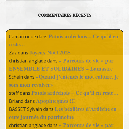
COMMENTAIRES RÉCENTS
Patois ardéchois – Ce qu’il en
Camarroque
dans
reste…
Joyeux Noël 2025
Zaz
dans
« Parcours de vie » par
christian anglade
dans
ENSEMBLE ET SOLIDAIRES – Lamastre
«Quand j’entends le mot culture, je
Schein
dans
sors mon revolver»
Patois ardéchois – Ce qu’il en reste…
steff
dans
Apophtegmes !!!
Briand
dans
Les béalières d’Ardèche en
BASSET Sylvain
dans
cette journée du patrimoine
« Parcours de vie » par
christian anglade
dans