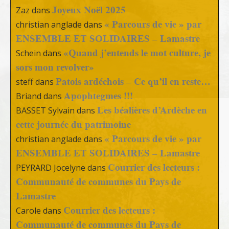
Joyeux Noël 2025
Zaz
dans
« Parcours de vie » par
christian anglade
dans
ENSEMBLE ET SOLIDAIRES – Lamastre
«Quand j’entends le mot culture, je
Schein
dans
sors mon revolver»
Patois ardéchois – Ce qu’il en reste…
steff
dans
Apophtegmes !!!
Briand
dans
Les béalières d’Ardèche en
BASSET Sylvain
dans
cette journée du patrimoine
« Parcours de vie » par
christian anglade
dans
ENSEMBLE ET SOLIDAIRES – Lamastre
Courrier des lecteurs :
PEYRARD Jocelyne
dans
Communauté de communes du Pays de
Lamastre
Courrier des lecteurs :
Carole
dans
Communauté de communes du Pays de