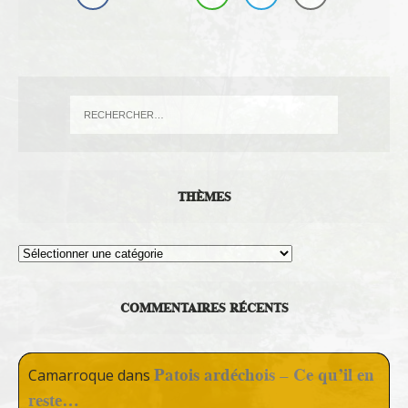
THÈMES
Thèmes
COMMENTAIRES RÉCENTS
Patois ardéchois – Ce qu’il en
Camarroque
dans
reste…