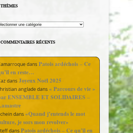
THÈMES
hèmes
COMMENTAIRES RÉCENTS
Patois ardéchois – Ce
Camarroque
dans
qu’il en reste…
Joyeux Noël 2025
Zaz
dans
« Parcours de vie »
hristian anglade
dans
par ENSEMBLE ET SOLIDAIRES –
Lamastre
«Quand j’entends le mot
Schein
dans
culture, je sors mon revolver»
Patois ardéchois – Ce qu’il en
teff
dans