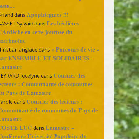
reste…
Apophtegmes !!!
Briand
dans
Les béalières
BASSET Sylvain
dans
d’Ardèche en cette journée du
patrimoine
« Parcours de vie »
hristian anglade
dans
par ENSEMBLE ET SOLIDAIRES –
Lamastre
Courrier des
PEYRARD Jocelyne
dans
lecteurs : Communauté de communes
du Pays de Lamastre
Courrier des lecteurs :
Carole
dans
Communauté de communes du Pays de
Lamastre
COSTE LUC
Lamastre –
dans
Conférence Université Populaire du