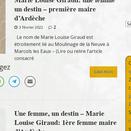
un destin – première maire
d’Ardèche
T
2
3 février 2022
Le nom de Marie Louise Giraud est
étroitement lié au Moulinage de la Neuve à
Marcols les Eaux – (Lire ou relire l’article
consacré
gez
LIRE PLUS
c
Une femme, un destin – Marie
Louise Giraud: 1ère femme maire
s