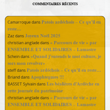
COMMENTAIRES RÉCENTS
Patois ardéchois – Ce qu’il en
Camarroque
dans
reste…
Joyeux Noël 2025
Zaz
dans
« Parcours de vie » par
christian anglade
dans
ENSEMBLE ET SOLIDAIRES – Lamastre
«Quand j’entends le mot culture, je
Schein
dans
sors mon revolver»
Patois ardéchois – Ce qu’il en reste…
steff
dans
Apophtegmes !!!
Briand
dans
Les béalières d’Ardèche en
BASSET Sylvain
dans
cette journée du patrimoine
« Parcours de vie » par
christian anglade
dans
ENSEMBLE ET SOLIDAIRES – Lamastre