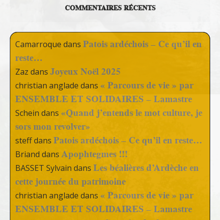
COMMENTAIRES RÉCENTS
Patois ardéchois – Ce qu’il en
Camarroque
dans
reste…
Joyeux Noël 2025
Zaz
dans
« Parcours de vie » par
christian anglade
dans
ENSEMBLE ET SOLIDAIRES – Lamastre
«Quand j’entends le mot culture, je
Schein
dans
sors mon revolver»
Patois ardéchois – Ce qu’il en reste…
steff
dans
Apophtegmes !!!
Briand
dans
Les béalières d’Ardèche en
BASSET Sylvain
dans
cette journée du patrimoine
« Parcours de vie » par
christian anglade
dans
ENSEMBLE ET SOLIDAIRES – Lamastre