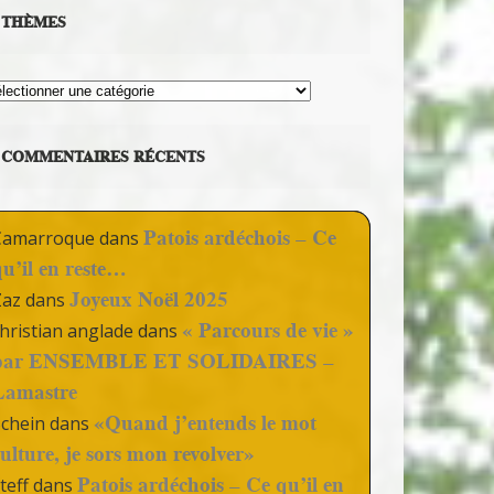
THÈMES
hèmes
COMMENTAIRES RÉCENTS
Patois ardéchois – Ce
Camarroque
dans
qu’il en reste…
Joyeux Noël 2025
Zaz
dans
« Parcours de vie »
hristian anglade
dans
par ENSEMBLE ET SOLIDAIRES –
Lamastre
«Quand j’entends le mot
Schein
dans
culture, je sors mon revolver»
Patois ardéchois – Ce qu’il en
teff
dans