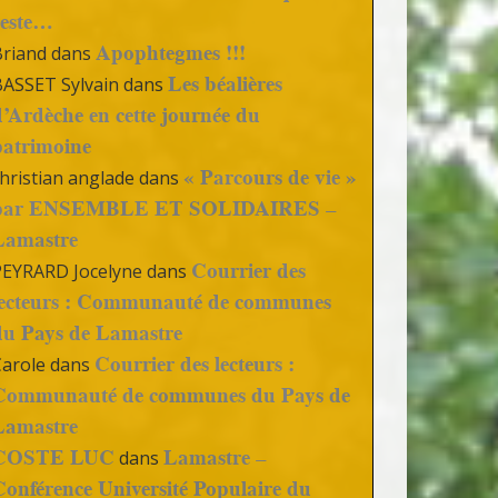
reste…
Apophtegmes !!!
Briand
dans
Les béalières
BASSET Sylvain
dans
d’Ardèche en cette journée du
patrimoine
« Parcours de vie »
hristian anglade
dans
par ENSEMBLE ET SOLIDAIRES –
Lamastre
Courrier des
PEYRARD Jocelyne
dans
lecteurs : Communauté de communes
du Pays de Lamastre
Courrier des lecteurs :
Carole
dans
Communauté de communes du Pays de
Lamastre
COSTE LUC
Lamastre –
dans
Conférence Université Populaire du