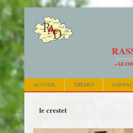
RAS
« LE CO
ACCUEIL
THÈMES
CONTAC
le crestet