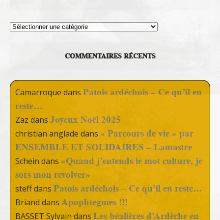
Thèmes
COMMENTAIRES RÉCENTS
Patois ardéchois – Ce qu’il en
Camarroque
dans
reste…
Joyeux Noël 2025
Zaz
dans
« Parcours de vie » par
christian anglade
dans
ENSEMBLE ET SOLIDAIRES – Lamastre
«Quand j’entends le mot culture, je
Schein
dans
sors mon revolver»
Patois ardéchois – Ce qu’il en reste…
steff
dans
Apophtegmes !!!
Briand
dans
Les béalières d’Ardèche en
BASSET Sylvain
dans