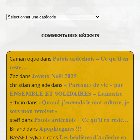
Thèmes
COMMENTAIRES RÉCENTS
Patois ardéchois – Ce qu’il en
Camarroque
dans
reste…
Joyeux Noël 2025
Zaz
dans
« Parcours de vie » par
christian anglade
dans
ENSEMBLE ET SOLIDAIRES – Lamastre
«Quand j’entends le mot culture, je
Schein
dans
sors mon revolver»
Patois ardéchois – Ce qu’il en reste…
steff
dans
Apophtegmes !!!
Briand
dans
Les béalières d’Ardèche en
BASSET Sylvain
dans