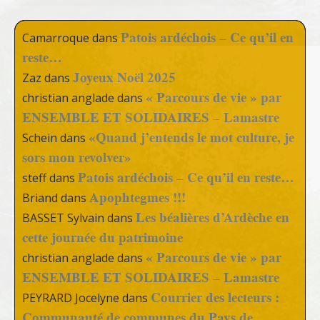
Patois ardéchois – Ce qu’il en
Camarroque
dans
reste…
Joyeux Noël 2025
Zaz
dans
« Parcours de vie » par
christian anglade
dans
ENSEMBLE ET SOLIDAIRES – Lamastre
«Quand j’entends le mot culture, je
Schein
dans
sors mon revolver»
Patois ardéchois – Ce qu’il en reste…
steff
dans
Apophtegmes !!!
Briand
dans
Les béalières d’Ardèche en
BASSET Sylvain
dans
cette journée du patrimoine
« Parcours de vie » par
christian anglade
dans
ENSEMBLE ET SOLIDAIRES – Lamastre
Courrier des lecteurs :
PEYRARD Jocelyne
dans
Communauté de communes du Pays de