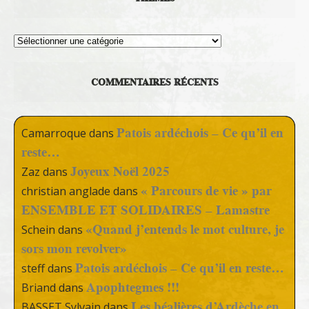
Thèmes
COMMENTAIRES RÉCENTS
Patois ardéchois – Ce qu’il en
Camarroque
dans
reste…
Joyeux Noël 2025
Zaz
dans
« Parcours de vie » par
christian anglade
dans
ENSEMBLE ET SOLIDAIRES – Lamastre
«Quand j’entends le mot culture, je
Schein
dans
sors mon revolver»
Patois ardéchois – Ce qu’il en reste…
steff
dans
Apophtegmes !!!
Briand
dans
Les béalières d’Ardèche en
BASSET Sylvain
dans