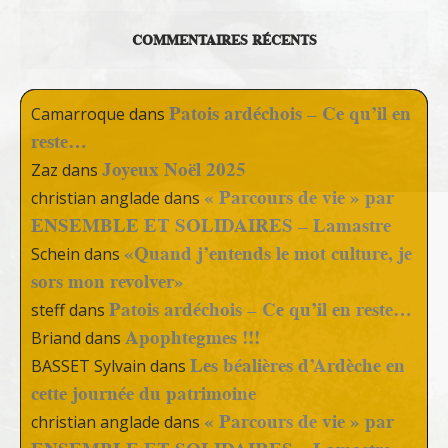
COMMENTAIRES RÉCENTS
Patois ardéchois – Ce qu’il en
Camarroque
dans
reste…
Joyeux Noël 2025
Zaz
dans
« Parcours de vie » par
christian anglade
dans
ENSEMBLE ET SOLIDAIRES – Lamastre
«Quand j’entends le mot culture, je
Schein
dans
sors mon revolver»
Patois ardéchois – Ce qu’il en reste…
steff
dans
Apophtegmes !!!
Briand
dans
Les béalières d’Ardèche en
BASSET Sylvain
dans
cette journée du patrimoine
« Parcours de vie » par
christian anglade
dans