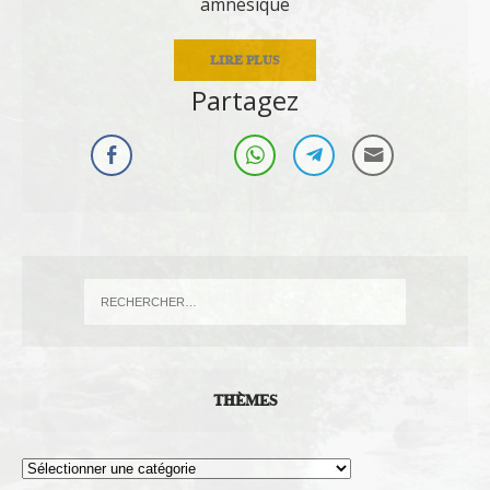
amnésique
LIRE PLUS
Partagez
THÈMES
Thèmes