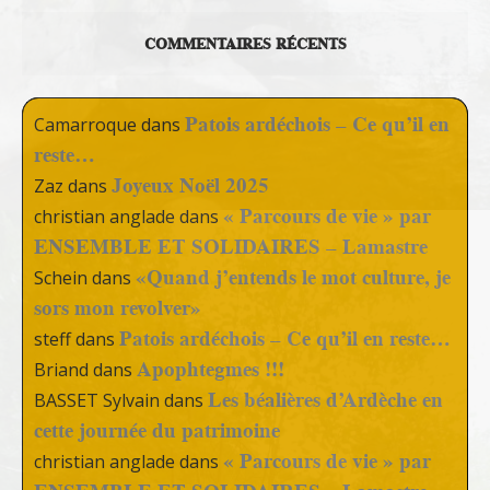
COMMENTAIRES RÉCENTS
Patois ardéchois – Ce qu’il en
Camarroque
dans
reste…
Joyeux Noël 2025
Zaz
dans
« Parcours de vie » par
christian anglade
dans
ENSEMBLE ET SOLIDAIRES – Lamastre
«Quand j’entends le mot culture, je
Schein
dans
sors mon revolver»
Patois ardéchois – Ce qu’il en reste…
steff
dans
Apophtegmes !!!
Briand
dans
Les béalières d’Ardèche en
BASSET Sylvain
dans
cette journée du patrimoine
« Parcours de vie » par
christian anglade
dans