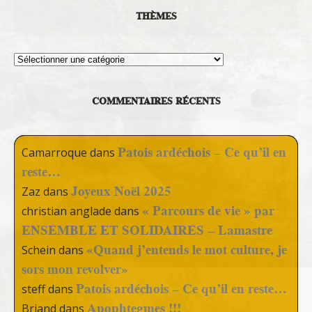
THÈMES
Thèmes
COMMENTAIRES RÉCENTS
Patois ardéchois – Ce qu’il en
Camarroque
dans
reste…
Joyeux Noël 2025
Zaz
dans
« Parcours de vie » par
christian anglade
dans
ENSEMBLE ET SOLIDAIRES – Lamastre
«Quand j’entends le mot culture, je
Schein
dans
sors mon revolver»
Patois ardéchois – Ce qu’il en reste…
steff
dans
Apophtegmes !!!
Briand
dans