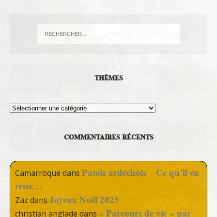
THÈMES
Thèmes
COMMENTAIRES RÉCENTS
Patois ardéchois – Ce qu’il en
Camarroque
dans
reste…
Joyeux Noël 2025
Zaz
dans
« Parcours de vie » par
christian anglade
dans