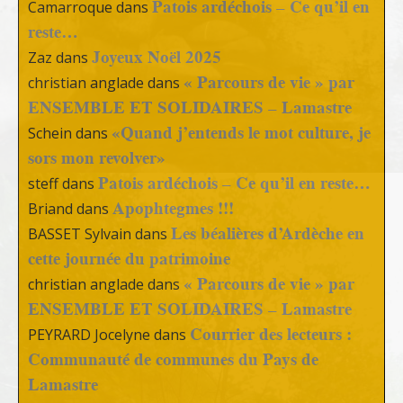
Patois ardéchois – Ce qu’il en
Camarroque
dans
reste…
Joyeux Noël 2025
Zaz
dans
« Parcours de vie » par
christian anglade
dans
ENSEMBLE ET SOLIDAIRES – Lamastre
«Quand j’entends le mot culture, je
Schein
dans
sors mon revolver»
Patois ardéchois – Ce qu’il en reste…
steff
dans
Apophtegmes !!!
Briand
dans
Les béalières d’Ardèche en
BASSET Sylvain
dans
cette journée du patrimoine
« Parcours de vie » par
christian anglade
dans
ENSEMBLE ET SOLIDAIRES – Lamastre
Courrier des lecteurs :
PEYRARD Jocelyne
dans
Communauté de communes du Pays de
Lamastre