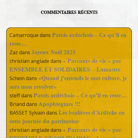
COMMENTAIRES RÉCENTS
Patois ardéchois – Ce qu’il en
Camarroque
dans
reste…
Joyeux Noël 2025
Zaz
dans
« Parcours de vie » par
christian anglade
dans
ENSEMBLE ET SOLIDAIRES – Lamastre
«Quand j’entends le mot culture, je
Schein
dans
sors mon revolver»
Patois ardéchois – Ce qu’il en reste…
steff
dans
Apophtegmes !!!
Briand
dans
Les béalières d’Ardèche en
BASSET Sylvain
dans
cette journée du patrimoine
« Parcours de vie » par
christian anglade
dans