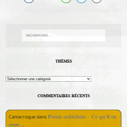
THÈMES
Thèmes
COMMENTAIRES RÉCENTS
Patois ardéchois – Ce qu’il en
Camarroque
dans
reste…