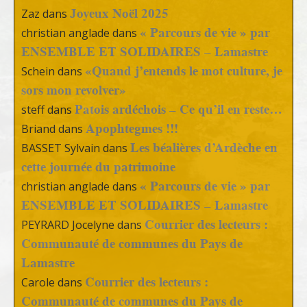
Joyeux Noël 2025
Zaz
dans
« Parcours de vie » par
christian anglade
dans
ENSEMBLE ET SOLIDAIRES – Lamastre
«Quand j’entends le mot culture, je
Schein
dans
sors mon revolver»
Patois ardéchois – Ce qu’il en reste…
steff
dans
Apophtegmes !!!
Briand
dans
Les béalières d’Ardèche en
BASSET Sylvain
dans
cette journée du patrimoine
« Parcours de vie » par
christian anglade
dans
ENSEMBLE ET SOLIDAIRES – Lamastre
Courrier des lecteurs :
PEYRARD Jocelyne
dans
Communauté de communes du Pays de
Lamastre
Courrier des lecteurs :
Carole
dans
Communauté de communes du Pays de