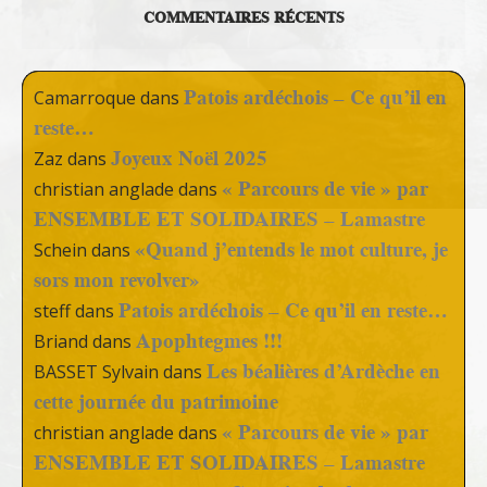
COMMENTAIRES RÉCENTS
Patois ardéchois – Ce qu’il en
Camarroque
dans
reste…
Joyeux Noël 2025
Zaz
dans
« Parcours de vie » par
christian anglade
dans
ENSEMBLE ET SOLIDAIRES – Lamastre
«Quand j’entends le mot culture, je
Schein
dans
sors mon revolver»
Patois ardéchois – Ce qu’il en reste…
steff
dans
Apophtegmes !!!
Briand
dans
Les béalières d’Ardèche en
BASSET Sylvain
dans
cette journée du patrimoine
« Parcours de vie » par
christian anglade
dans
ENSEMBLE ET SOLIDAIRES – Lamastre