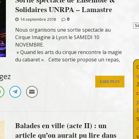
Solidaires UNRPA – Lamastre
0
14 septembre 2018
T
Nous organisons une sortie spectacle au
Cirque Imagine à Lyon le SAMEDI 10
NOVEMBRE.
« Quand les arts du cirque rencontre la magie
du cabaret ». Cette sortie propose un repas,
gez
LIRE PLUS
c
Balades en ville (acte II) : un
article qu’on aurait pu lire dans
s