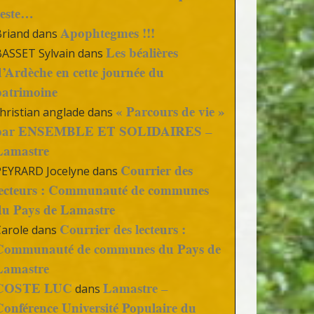
reste…
Apophtegmes !!!
Briand
dans
Les béalières
BASSET Sylvain
dans
d’Ardèche en cette journée du
patrimoine
« Parcours de vie »
hristian anglade
dans
par ENSEMBLE ET SOLIDAIRES –
Lamastre
Courrier des
PEYRARD Jocelyne
dans
lecteurs : Communauté de communes
du Pays de Lamastre
Courrier des lecteurs :
Carole
dans
Communauté de communes du Pays de
Lamastre
COSTE LUC
Lamastre –
dans
Conférence Université Populaire du