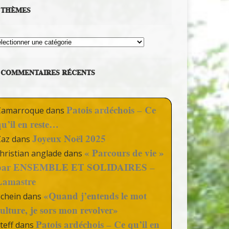
THÈMES
hèmes
COMMENTAIRES RÉCENTS
Patois ardéchois – Ce
Camarroque
dans
qu’il en reste…
Joyeux Noël 2025
Zaz
dans
« Parcours de vie »
hristian anglade
dans
par ENSEMBLE ET SOLIDAIRES –
Lamastre
«Quand j’entends le mot
Schein
dans
culture, je sors mon revolver»
Patois ardéchois – Ce qu’il en
teff
dans