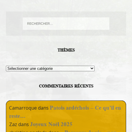
THÈMES
Thèmes
COMMENTAIRES RÉCENTS
Patois ardéchois – Ce qu’il en
Camarroque
dans
reste…
Joyeux Noël 2025
Zaz
dans