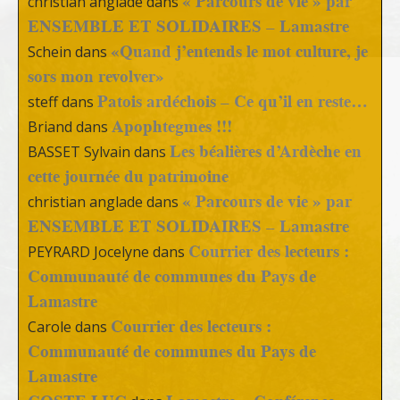
« Parcours de vie » par
christian anglade
dans
ENSEMBLE ET SOLIDAIRES – Lamastre
«Quand j’entends le mot culture, je
Schein
dans
sors mon revolver»
Patois ardéchois – Ce qu’il en reste…
steff
dans
Apophtegmes !!!
Briand
dans
Les béalières d’Ardèche en
BASSET Sylvain
dans
cette journée du patrimoine
« Parcours de vie » par
christian anglade
dans
ENSEMBLE ET SOLIDAIRES – Lamastre
Courrier des lecteurs :
PEYRARD Jocelyne
dans
Communauté de communes du Pays de
Lamastre
Courrier des lecteurs :
Carole
dans
Communauté de communes du Pays de
Lamastre