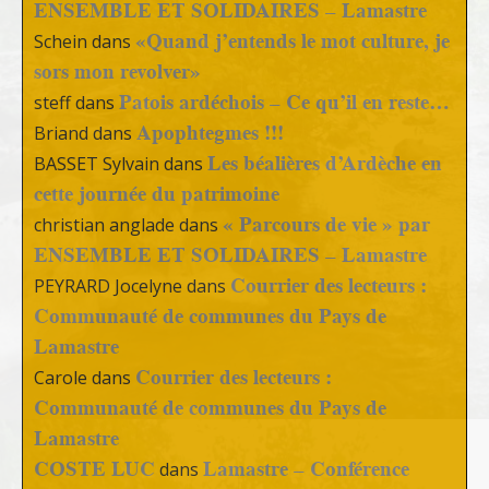
ENSEMBLE ET SOLIDAIRES – Lamastre
«Quand j’entends le mot culture, je
Schein
dans
sors mon revolver»
Patois ardéchois – Ce qu’il en reste…
steff
dans
Apophtegmes !!!
Briand
dans
Les béalières d’Ardèche en
BASSET Sylvain
dans
cette journée du patrimoine
« Parcours de vie » par
christian anglade
dans
ENSEMBLE ET SOLIDAIRES – Lamastre
Courrier des lecteurs :
PEYRARD Jocelyne
dans
Communauté de communes du Pays de
Lamastre
Courrier des lecteurs :
Carole
dans
Communauté de communes du Pays de
Lamastre
COSTE LUC
Lamastre – Conférence
dans