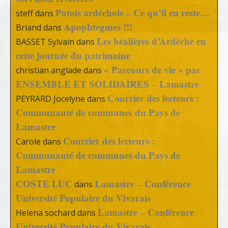
Patois ardéchois – Ce qu’il en reste…
steff
dans
Apophtegmes !!!
Briand
dans
Les béalières d’Ardèche en
BASSET Sylvain
dans
cette journée du patrimoine
« Parcours de vie » par
christian anglade
dans
ENSEMBLE ET SOLIDAIRES – Lamastre
Courrier des lecteurs :
PEYRARD Jocelyne
dans
Communauté de communes du Pays de
Lamastre
Courrier des lecteurs :
Carole
dans
Communauté de communes du Pays de
Lamastre
COSTE LUC
Lamastre – Conférence
dans
Université Populaire du Vivarais
Lamastre – Conférence
Helena sochard
dans
Université Populaire du Vivarais