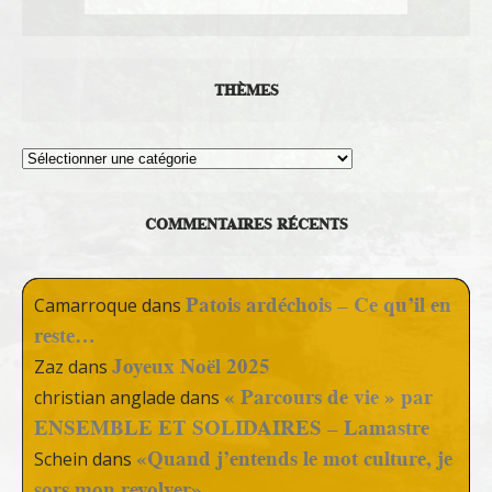
THÈMES
Thèmes
COMMENTAIRES RÉCENTS
Patois ardéchois – Ce qu’il en
Camarroque
dans
reste…
Joyeux Noël 2025
Zaz
dans
« Parcours de vie » par
christian anglade
dans
ENSEMBLE ET SOLIDAIRES – Lamastre
«Quand j’entends le mot culture, je
Schein
dans
sors mon revolver»