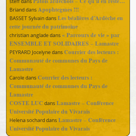
Patois ardéchois – Ce qu’il en reste…
steff
dans
Apophtegmes !!!
Briand
dans
Les béalières d’Ardèche en
BASSET Sylvain
dans
cette journée du patrimoine
« Parcours de vie » par
christian anglade
dans
ENSEMBLE ET SOLIDAIRES – Lamastre
Courrier des lecteurs :
PEYRARD Jocelyne
dans
Communauté de communes du Pays de
Lamastre
Courrier des lecteurs :
Carole
dans
Communauté de communes du Pays de
Lamastre
COSTE LUC
Lamastre – Conférence
dans
Université Populaire du Vivarais
Lamastre – Conférence
Helena sochard
dans
Université Populaire du Vivarais