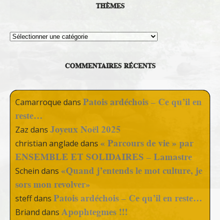
THÈMES
Thèmes
COMMENTAIRES RÉCENTS
Patois ardéchois – Ce qu’il en
Camarroque
dans
reste…
Joyeux Noël 2025
Zaz
dans
« Parcours de vie » par
christian anglade
dans
ENSEMBLE ET SOLIDAIRES – Lamastre
«Quand j’entends le mot culture, je
Schein
dans
sors mon revolver»
Patois ardéchois – Ce qu’il en reste…
steff
dans
Apophtegmes !!!
Briand
dans