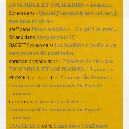
ENSEMBLE ET SOLIDAIRES – Lamastre
«Quand j’entends le mot culture, je
Schein
dans
sors mon revolver»
Patois ardéchois – Ce qu’il en reste…
steff
dans
Apophtegmes !!!
Briand
dans
Les béalières d’Ardèche en
BASSET Sylvain
dans
cette journée du patrimoine
« Parcours de vie » par
christian anglade
dans
ENSEMBLE ET SOLIDAIRES – Lamastre
Courrier des lecteurs :
PEYRARD Jocelyne
dans
Communauté de communes du Pays de
Lamastre
Courrier des lecteurs :
Carole
dans
Communauté de communes du Pays de
Lamastre
COSTE LUC
Lamastre – Conférence
dans