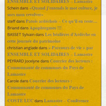
ENSEMBLE ET SOLIDAIRES – Lamastre
«Quand j’entends le mot culture, je
Schein
dans
sors mon revolver»
Patois ardéchois – Ce qu’il en reste…
steff
dans
Apophtegmes !!!
Briand
dans
Les béalières d’Ardèche en
BASSET Sylvain
dans
cette journée du patrimoine
« Parcours de vie » par
christian anglade
dans
ENSEMBLE ET SOLIDAIRES – Lamastre
Courrier des lecteurs :
PEYRARD Jocelyne
dans
Communauté de communes du Pays de
Lamastre
Courrier des lecteurs :
Carole
dans
Communauté de communes du Pays de
Lamastre
COSTE LUC
Lamastre – Conférence
dans