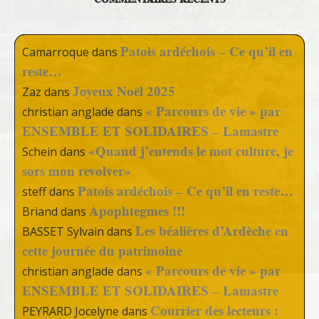
Patois ardéchois – Ce qu’il en
Camarroque
dans
reste…
Joyeux Noël 2025
Zaz
dans
« Parcours de vie » par
christian anglade
dans
ENSEMBLE ET SOLIDAIRES – Lamastre
«Quand j’entends le mot culture, je
Schein
dans
sors mon revolver»
Patois ardéchois – Ce qu’il en reste…
steff
dans
Apophtegmes !!!
Briand
dans
Les béalières d’Ardèche en
BASSET Sylvain
dans
cette journée du patrimoine
« Parcours de vie » par
christian anglade
dans
ENSEMBLE ET SOLIDAIRES – Lamastre
Courrier des lecteurs :
PEYRARD Jocelyne
dans