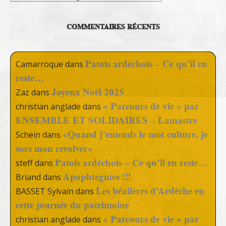
COMMENTAIRES RÉCENTS
Patois ardéchois – Ce qu’il en
Camarroque
dans
reste…
Joyeux Noël 2025
Zaz
dans
« Parcours de vie » par
christian anglade
dans
ENSEMBLE ET SOLIDAIRES – Lamastre
«Quand j’entends le mot culture, je
Schein
dans
sors mon revolver»
Patois ardéchois – Ce qu’il en reste…
steff
dans
Apophtegmes !!!
Briand
dans
Les béalières d’Ardèche en
BASSET Sylvain
dans
cette journée du patrimoine
« Parcours de vie » par
christian anglade
dans