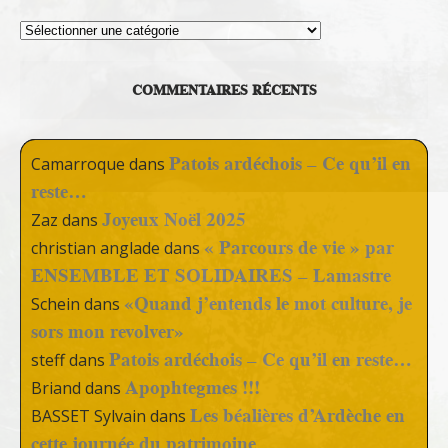
Thèmes
COMMENTAIRES RÉCENTS
Patois ardéchois – Ce qu’il en
Camarroque
dans
reste…
Joyeux Noël 2025
Zaz
dans
« Parcours de vie » par
christian anglade
dans
ENSEMBLE ET SOLIDAIRES – Lamastre
«Quand j’entends le mot culture, je
Schein
dans
sors mon revolver»
Patois ardéchois – Ce qu’il en reste…
steff
dans
Apophtegmes !!!
Briand
dans
Les béalières d’Ardèche en
BASSET Sylvain
dans
cette journée du patrimoine