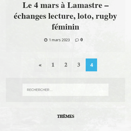
Le 4 mars à Lamastre –
échanges lecture, loto, rugby
féminin
0
1 mars 2023
«
1
2
3
4
THÈMES