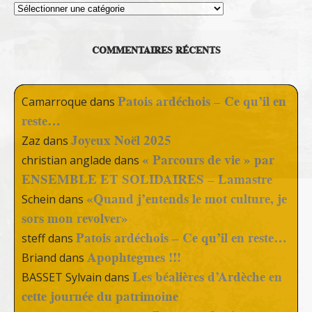
Thèmes
COMMENTAIRES RÉCENTS
Patois ardéchois – Ce qu’il en
Camarroque
dans
reste…
Joyeux Noël 2025
Zaz
dans
« Parcours de vie » par
christian anglade
dans
ENSEMBLE ET SOLIDAIRES – Lamastre
«Quand j’entends le mot culture, je
Schein
dans
sors mon revolver»
Patois ardéchois – Ce qu’il en reste…
steff
dans
Apophtegmes !!!
Briand
dans
Les béalières d’Ardèche en
BASSET Sylvain
dans
cette journée du patrimoine